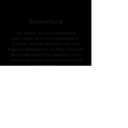
Beschreibung
Hier können Sie Ihre Dienstleistung
beschreiben. Was macht sie besonders?
Erzählen Sie Ihren Besuchern über Ihre
Angebote, Verfügbarkeit und Preise. Eine gute
Beschreibung gibt Ihren Besuchern einen
zusätzlichen Anreiz, Ihre Dienstleistung zu
buchen.
Kontaktangaben
8004 Zürich, Schweiz